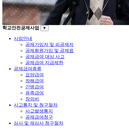
학교안전공제사업
▼
사업안내
공제가입자 및 피공제자
공제회원가입 및 공제료
공제급여 대상 사고
공제급여 지급제한
공제급여종류
요양급여
장해급여
간병급여
유족급여
장의비
사고통지 및 청구절차
사고발생통지
공제급여청구
심사 및 재심사 청구절차