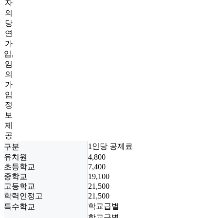
자
의
당
연
가
입,
임
의
가
입
정
보
제
공
1인당
공제료
4,800
7,400
19,100
21,500
21,500
학교급별
학교급별