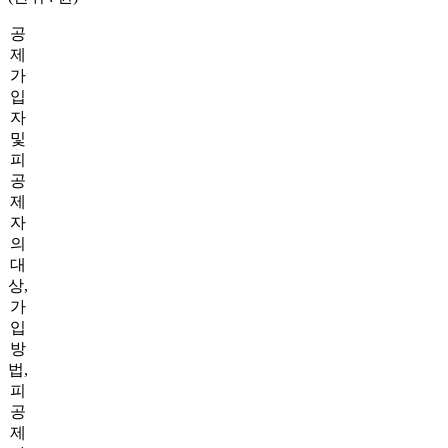
공
제
가
입
자
및
피
공
제
자
의
대
상,
가
입
방
법,
피
공
제