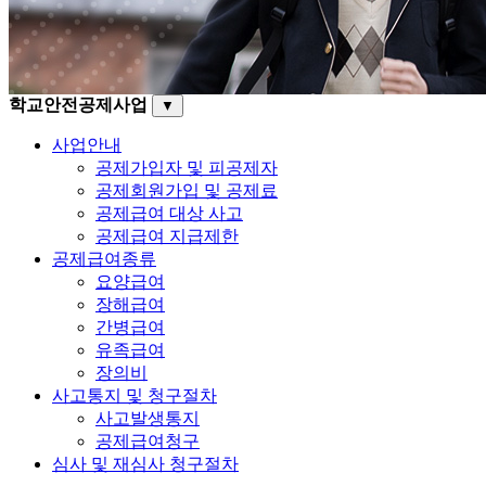
학교안전공제사업
▼
사업안내
공제가입자 및 피공제자
공제회원가입 및 공제료
공제급여 대상 사고
공제급여 지급제한
공제급여종류
요양급여
장해급여
간병급여
유족급여
장의비
사고통지 및 청구절차
사고발생통지
공제급여청구
심사 및 재심사 청구절차