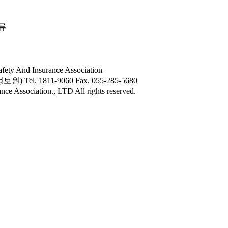
류
ety And Insurance Association
육정보원)
Tel. 1811-9060
Fax. 055-285-5680
e Association., LTD All rights reserved.