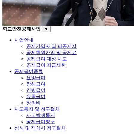
학교안전공제사업
▼
사업안내
공제가입자 및 피공제자
공제회원가입 및 공제료
공제급여 대상 사고
공제급여 지급제한
공제급여종류
요양급여
장해급여
간병급여
유족급여
장의비
사고통지 및 청구절차
사고발생통지
공제급여청구
심사 및 재심사 청구절차